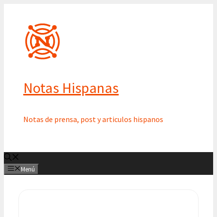
Saltar
al
contenido
Notas Hispanas
Notas de prensa, post y articulos hispanos
Menú