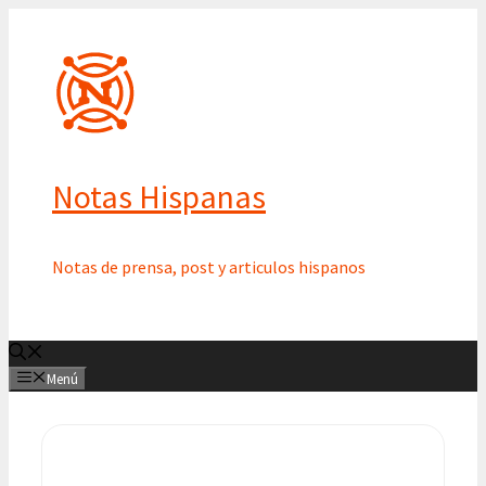
Saltar
al
contenido
Notas Hispanas
Notas de prensa, post y articulos hispanos
Menú