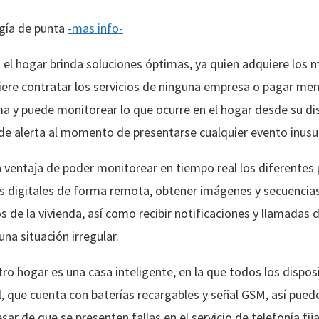
gía de punta
-mas info-
 el hogar brinda soluciones óptimas, ya quien adquiere los
iere contratar los servicios de ninguna empresa o pagar men
a y puede monitorear lo que ocurre en el hogar desde su dis
e alerta al momento de presentarse cualquier evento inusu
a ventaja de poder monitorear en tiempo real los diferentes 
ras digitales de forma remota, obtener imágenes y secuencia
s de la vivienda, así como recibir notificaciones y llamadas 
na situación irregular.
ro hogar es una casa inteligente, en la que todos los dispos
l, que cuenta con baterías recargables y señal GSM, así pued
sar de que se presenten fallas en el servicio de telefonía fij