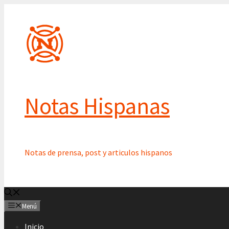
Saltar
al
contenido
Notas Hispanas
Notas de prensa, post y articulos hispanos
Menú
Inicio