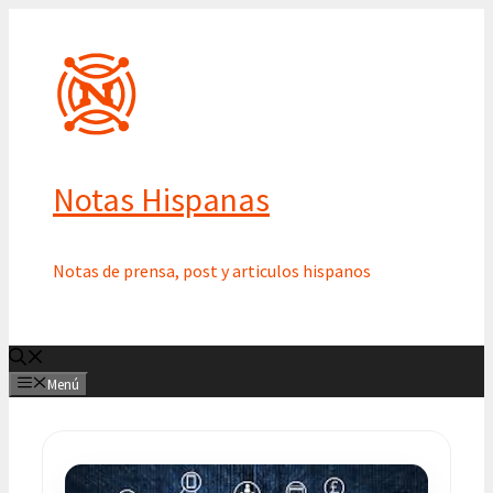
Saltar
al
contenido
Notas Hispanas
Notas de prensa, post y articulos hispanos
Menú