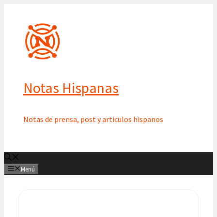
Saltar
al
contenido
Notas Hispanas
Notas de prensa, post y articulos hispanos
Menú