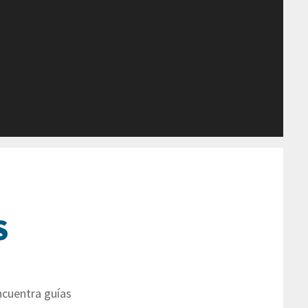
S
ncuentra guías