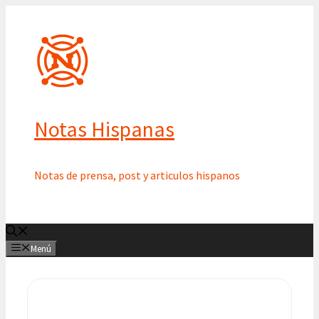
Saltar
al
contenido
Notas Hispanas
Notas de prensa, post y articulos hispanos
Menú