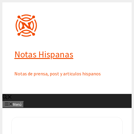
Saltar
al
contenido
Notas Hispanas
Notas de prensa, post y articulos hispanos
Menú