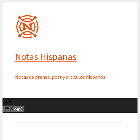
Saltar
al
contenido
Notas Hispanas
Notas de prensa, post y articulos hispanos
Menú