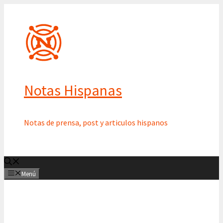
Saltar
al
contenido
Notas Hispanas
Notas de prensa, post y articulos hispanos
Menú