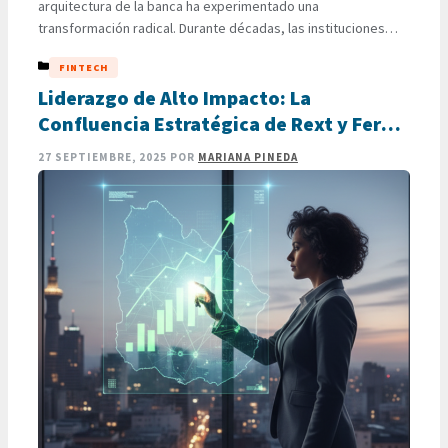
arquitectura de la banca ha experimentado una
transformación radical. Durante décadas, las instituciones
operaron bajo un modelo de «fortalezas digitales»: sistemas
CATEGORÍAS
FINTECH
aislados o silos de información que, si bien eran seguros,
resultaban extremadamente rígidos y lentos para adaptarse a
Liderazgo de Alto Impacto: La
las demandas del mercado. Hoy, esa …
LEER MÁS
Confluencia Estratégica de Rext y FerBal
Capital
27 SEPTIEMBRE, 2025
POR
MARIANA PINEDA