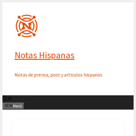
Saltar
al
contenido
Notas Hispanas
Notas de prensa, post y articulos hispanos
Menú