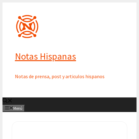
Saltar
al
contenido
Notas Hispanas
Notas de prensa, post y articulos hispanos
Menú