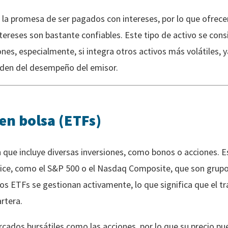
a promesa de ser pagados con intereses, por lo que ofrece
ntereses son bastante confiables. Este tipo de activo se con
iones, especialmente, si integra otros activos más volátiles, y
nden del desempeño del emisor.
en bolsa (ETFs)
 que incluye diversas inversiones, como bonos o acciones. E
índice, como el S&P 500 o el Nasdaq Composite, que son gru
los ETFs se gestionan activamente, lo que significa que el t
rtera.
ados bursátiles como las acciones, por lo que su precio pue