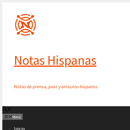
Saltar
al
contenido
Notas Hispanas
Notas de prensa, post y articulos hispanos
Menú
Inicio