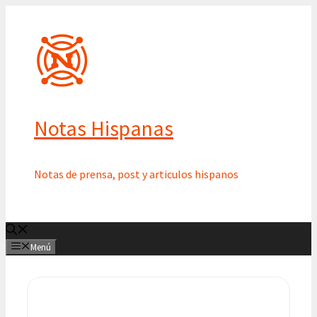
Saltar
al
contenido
Notas Hispanas
Notas de prensa, post y articulos hispanos
Menú