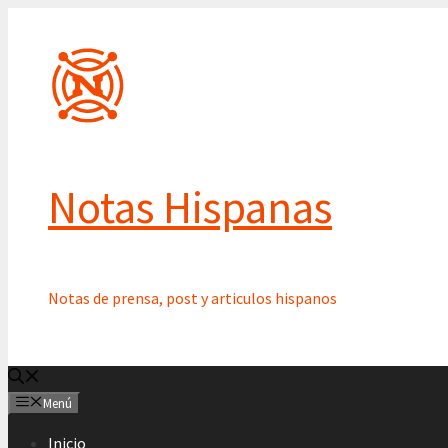
Saltar
al
contenido
Notas Hispanas
Notas de prensa, post y articulos hispanos
Menú
Inicio