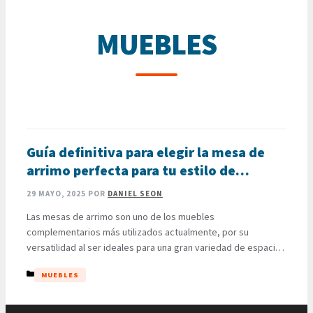
MUEBLES
Guía definitiva para elegir la mesa de
arrimo perfecta para tu estilo de
decoración
29 MAYO, 2025
POR
DANIEL SEON
Las mesas de arrimo son uno de los muebles
complementarios más utilizados actualmente, por su
versatilidad al ser ideales para una gran variedad de espacios
incluyendo salas, recibos, habitaciones y comedores, así
CATEGORÍAS
MUEBLES
como también por su funcionalidad al proporcionar una
superficie adicional para colocar y apoyar todo tipo de
objetos y decoraciones. Es importante mencionar …
LEER