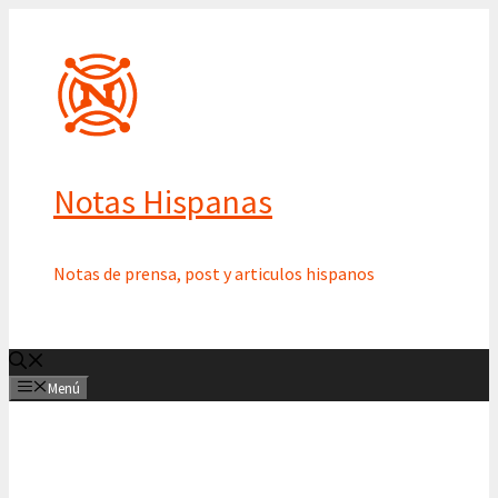
Saltar
al
contenido
Notas Hispanas
Notas de prensa, post y articulos hispanos
Menú