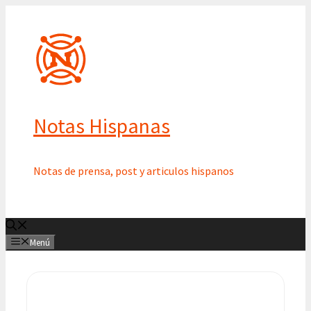
Saltar
al
contenido
Notas Hispanas
Notas de prensa, post y articulos hispanos
Menú