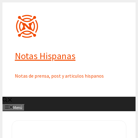
Saltar
al
contenido
Notas Hispanas
Notas de prensa, post y articulos hispanos
Menú