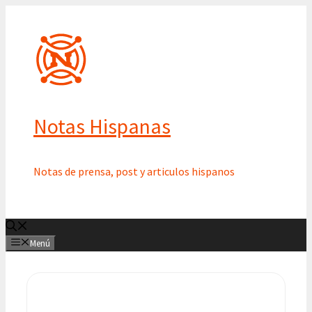
Saltar
al
contenido
Notas Hispanas
Notas de prensa, post y articulos hispanos
Menú