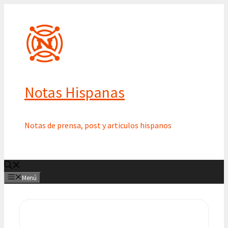
Saltar
al
contenido
Notas Hispanas
Notas de prensa, post y articulos hispanos
Menú