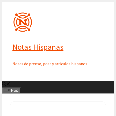
Saltar
al
contenido
Notas Hispanas
Notas de prensa, post y articulos hispanos
Menú