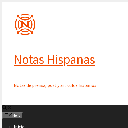
Saltar
al
contenido
Notas Hispanas
Notas de prensa, post y articulos hispanos
Menú
Inicio