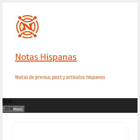
Saltar
al
contenido
Notas Hispanas
Notas de prensa, post y articulos hispanos
Menú