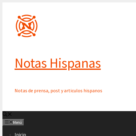
Saltar
al
contenido
Notas Hispanas
Notas de prensa, post y articulos hispanos
Menú
Inicio