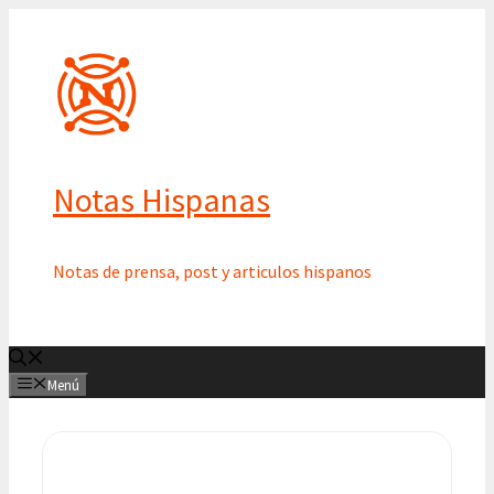
Saltar
al
contenido
Notas Hispanas
Notas de prensa, post y articulos hispanos
Menú