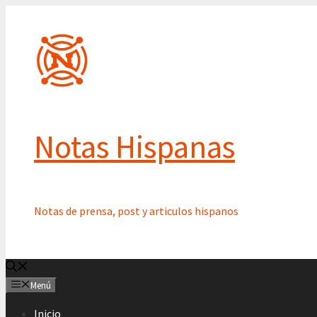
Saltar
al
contenido
Notas Hispanas
Notas de prensa, post y articulos hispanos
Menú
Inicio