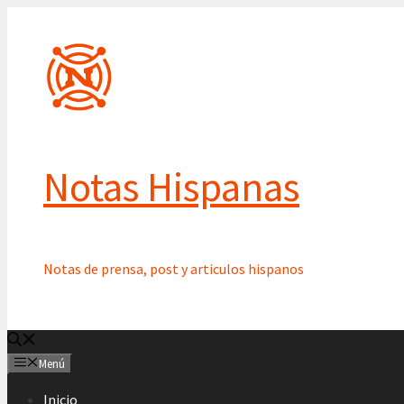
Saltar
al
contenido
Notas Hispanas
Notas de prensa, post y articulos hispanos
Menú
Inicio