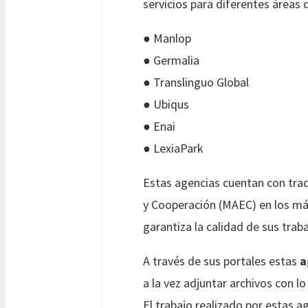
servicios para diferentes áreas 
● Manlop
● Germalia
● Translinguo Global
● Ubiqus
● Enai
● LexiaPark
Estas agencias cuentan con trad
y Cooperación (MAEC) en los más
garantiza la calidad de sus traba
A través de sus portales estas
a
a la vez adjuntar archivos con l
El trabajo realizado por estas 