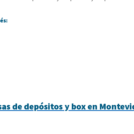
és:
as de depósitos y box en Montev