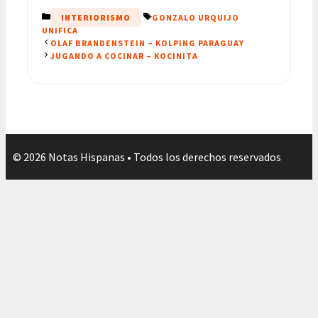
CATEGORÍAS
ETIQUETAS
INTERIORISMO
GONZALO URQUIJO
UNIFICA
OLAF BRANDENSTEIN – KOLPING PARAGUAY
JUGANDO A COCINAR – KOCINITA
© 2026 Notas Hispanas • Todos los derechos reservados