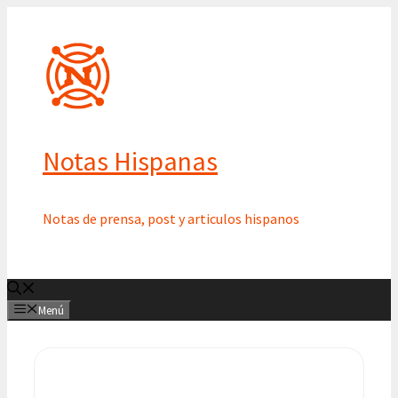
Saltar
al
contenido
Notas Hispanas
Notas de prensa, post y articulos hispanos
Menú