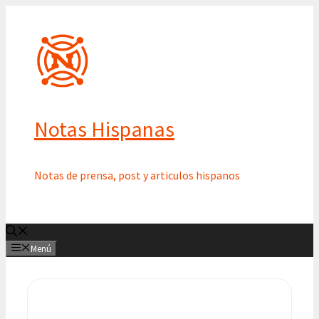
Saltar
al
contenido
Notas Hispanas
Notas de prensa, post y articulos hispanos
Menú