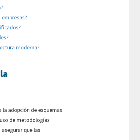
m?
as empresas?
ificados?
les?
itectura moderna?
la
da la adopción de esquemas
El uso de metodologías
 asegurar que las