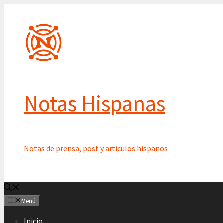
Saltar
al
contenido
Notas Hispanas
Notas de prensa, post y articulos hispanos
Menú
Inicio