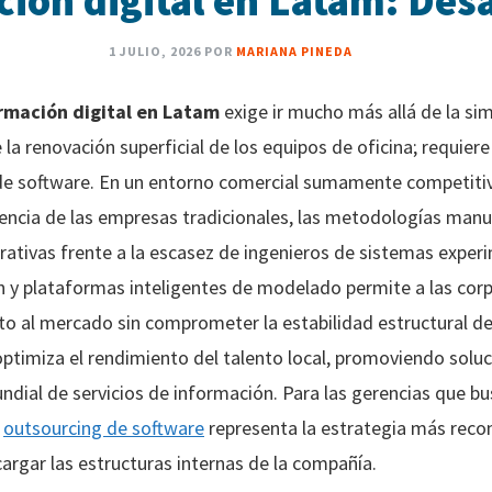
ión digital en Latam: Desa
1 JULIO, 2026
POR
MARIANA PINEDA
rmación digital en Latam
exige ir mucho más allá de la si
 la renovación superficial de los equipos de oficina; requier
 de software. En un entorno comercial sumamente competitiv
vencia de las empresas tradicionales, las metodologías man
ativas frente a la escasez de ingenieros de sistemas exper
 y plataformas inteligentes de modelado permite a las corp
nto al mercado sin comprometer la estabilidad estructural d
ptimiza el rendimiento del talento local, promoviendo solu
ial de servicios de información. Para las gerencias que bu
l
outsourcing de software
representa la estrategia más rec
argar las estructuras internas de la compañía.