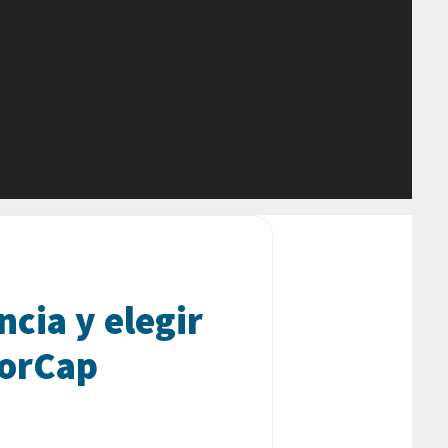
cia y elegir
torCap