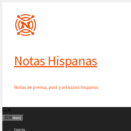
Saltar
al
contenido
Notas Hispanas
Notas de prensa, post y articulos hispanos
Menú
Inicio