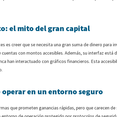
: el mito del gran capital
es es creer que se necesita una gran suma de dinero para inv
de cuentas con montos accesibles. Además, su interfaz está di
nca han interactuado con gráficos financieros. Esta accesibi
o.
 operar en un entorno seguro
formas que prometen ganancias rápidas, pero que carecen de 
 entorno de operación protegido por protocolos de segurida