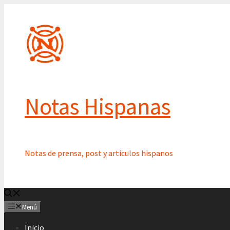
Saltar
al
contenido
Notas Hispanas
Notas de prensa, post y articulos hispanos
Menú
Inicio