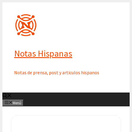
Saltar
al
contenido
Notas Hispanas
Notas de prensa, post y articulos hispanos
Menú