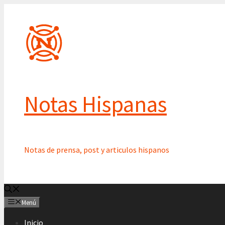
Saltar
al
contenido
Notas Hispanas
Notas de prensa, post y articulos hispanos
Menú
Inicio