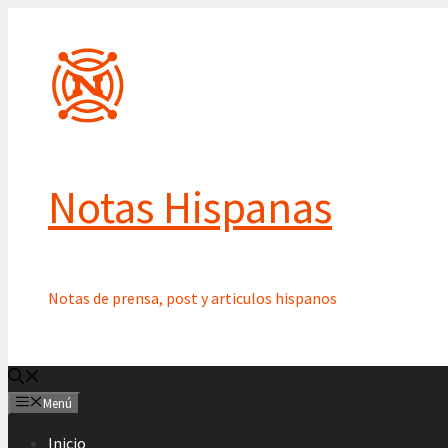
Saltar
al
contenido
Notas Hispanas
Notas de prensa, post y articulos hispanos
Menú
Inicio