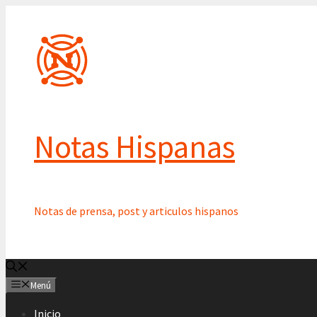
Saltar
al
contenido
Notas Hispanas
Notas de prensa, post y articulos hispanos
Menú
Inicio