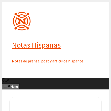
Saltar
al
contenido
Notas Hispanas
Notas de prensa, post y articulos hispanos
Menú