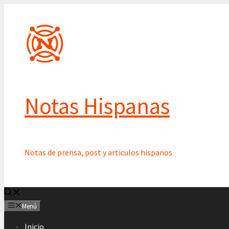
Saltar
al
contenido
Notas Hispanas
Notas de prensa, post y articulos hispanos
Menú
Inicio