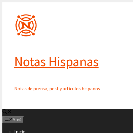
Saltar
al
contenido
Notas Hispanas
Notas de prensa, post y articulos hispanos
Menú
Inicio