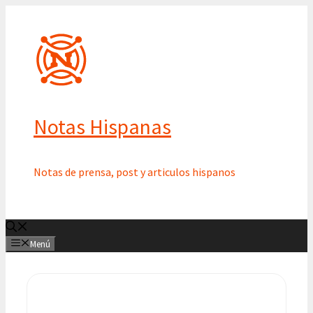
Saltar
al
contenido
Notas Hispanas
Notas de prensa, post y articulos hispanos
Menú